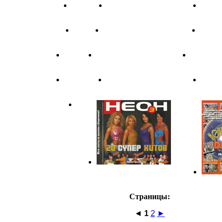
Страницы:
◄
1
2
►