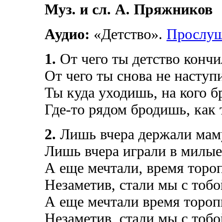
Муз. и сл. А. Пряжников
Аудио:
«Детство».
Прослуш
1.
От чего ты детство конч
От чего ты снова не наступ
Ты куда уходишь, на кого 
Где-то рядом бродишь, как 
2.
Лишь вчера держали маму
Лишь вчера играли в милые
А еще мечтали, время торо
Незаметив, стали мы с тоб
А еще мечтали время торо
Незаметив, стали мы с тоб