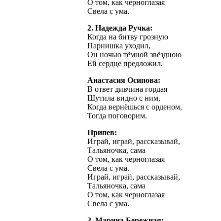
О том, как черноглазая
Свела с ума.
2. Надежда Ручка:
Когда на битву грозную
Парнишка уходил,
Он ночью тёмной звёздною
Ей сердце предложил.
Анастасия Осипова:
В ответ дивчина гордая
Шутила видно с ним,
Когда вернёшься с орденом,
Тогда поговорим.
Припев:
Играй, играй, рассказывай,
Тальяночка, сама
О том, как черноглазая
Свела с ума.
Играй, играй, рассказывай,
Тальяночка, сама
О том, как черноглазая
Свела с ума.
3. Марина Бережная: